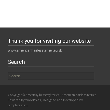
Thank you for visiting our website
www.americanhairlessterrier.eu.sk
Search
Search
for:
Copyright © Americký bezsrstý teriér - American hairless terrier
Powered by WordPress
, Designed and Developed by
templatesnext