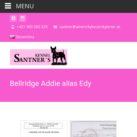
MENU
+421 903 380 329
santner@americkybezsrstyterier.sk
Slovenčina
Bellridge Addie alias Edy