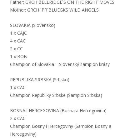
Father: GRCH BELLRIDGE´S ON THE RIGHT MOVES
Mother: GRCH ´PR´BLUEGKS WILD ANGELS
SLOVAKIA (Slovensko)
1 x CAJC
4 x CAC
2 x CC
1 x BOB
Champion of Slovakia – Slovenský šampion krásy
REPUBLIKA SRBSKA (Srbsko)
1 x CAC
Champion Republiky Srbske (Šampion Srbska)
BOSNA i HERCEGOVINA (Bosna a Hercegovina)
2 x CAC
Champion Bosny i Hercegoviny (Šampion Bosny a
Hercegoviny)