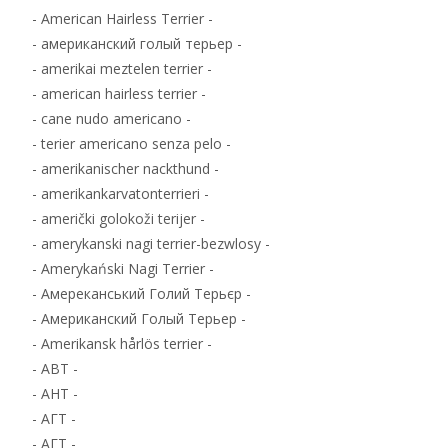
- American Hairless Terrier -
- американский голый терьер -
- amerikai meztelen terrier -
- american hairless terrier -
- cane nudo americano -
- terier americano senza pelo -
- amerikanischer nackthund -
- amerikankarvatonterrieri -
- američki golokoži terijer -
- amerykanski nagi terrier-bezwlosy -
- Amerykański Nagi Terrier -
- Амереканський Голий Терьєр -
- Американский Голый Терьер -
- Amerikansk hårlös terrier -
- ABT -
- AHT -
- АГТ -
- АГТ -