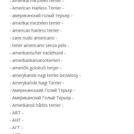
- Amerikai meztelen terrier -
- American Hairless Terrier -
- американский голый терьер -
- amerikai meztelen terrier -
- american hairless terrier -
- cane nudo americano -
- terier americano senza pelo -
- amerikanischer nackthund -
- amerikankarvatonterrieri -
- američki golokoži terijer -
- amerykanski nagi terrier-bezwlosy -
- Amerykański Nagi Terrier -
- Амереканський Голий Терьєр -
- Американский Голый Терьер -
- Amerikansk hårlös terrier -
- ABT -
- AHT -
- АГТ -