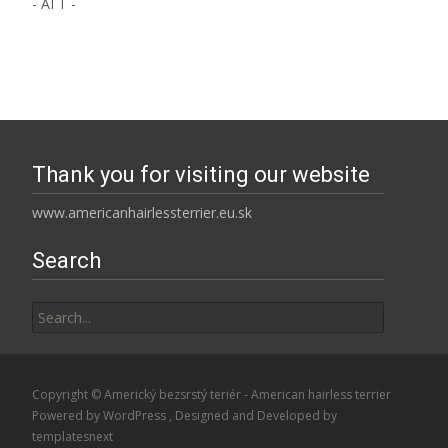
- АГТ -
Thank you for visiting our website
www.americanhairlessterrier.eu.sk
Search
Search
for:
Copyright © Americký bezsrstý teriér - American hairless terrier
Powered by WordPress
, Designed and Developed by
templatesnext