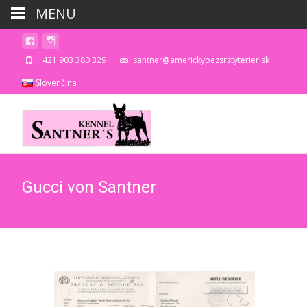
MENU
+421 903 380 329
santner@americkybezsrstyterier.sk
Slovenčina
Gucci von Santner