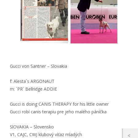
Gucci von Santner – Slovakia
f: Alesta´s ARGONAUT
m: ´PR´ Bellridge ADDIE
Gucci is doing CANIS THERAPY for his little owner
Gucci robí canis terapiu pre jeho malého páníčka
SlOVAKIA – Slovensko
V1, CAJC, CWJ klubový víťaz mladých